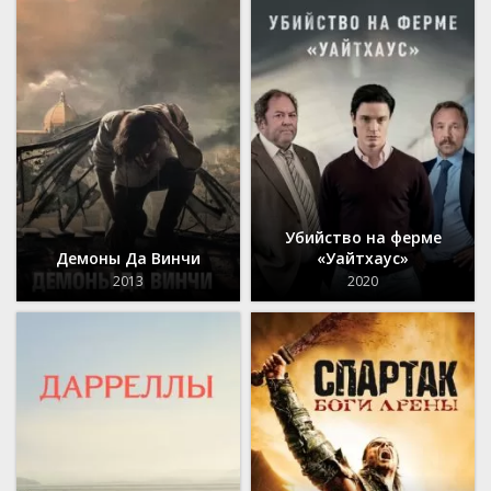
Убийство на ферме
Демоны Да Винчи
«Уайтхаус»
2013
2020