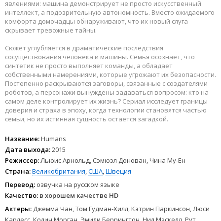
явлениями: машина демонстрирует не просто искусственный
интеллект, а подозрительную автономность. Вместо ожидаемого
комфорта домочадцы обнаруживают, что их новый слуга
скрывает тревожные тайны.
Сюжет углубляется в драматические последствия
сосуществования человека и машины. Семья осознает, что
синтетик не просто выполняет команды, а обладает
собственными намерениями, которые угрожают их безопасности.
Постепенно раскрываются заговоры, связанные с создателями
роботов, а персонажи вынуждены задаваться вопросом: кто на
самом деле контролирует их жизнь? Сериал исследует границы
доверия и страха в эпоху, когда технологии становятся частью
семьи, но их истинная сущность остается загадкой.
Название:
Humans
Дата выхода:
2015
Режиссер:
Льюис Арнольд, Сэмюэл Донован, Чина Му-Ен
Страна:
Великобритания
,
США
,
Швеция
Перевод:
озвучка на русском языке
Качество:
в хорошем качестве HD
Актеры:
Джемма Чан, Том Гудман-Хилл, Кэтрин Паркинсон, Люси
Карлесс, Колин Морган, Эмили Беррингтон, Нил Мэскелл, Рут