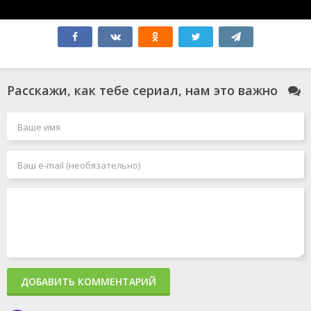
Время
Скорая помощь
Истерзанная
2021
1994
2018
Расскажи, как тебе сериал, нам это важно
Что останется
Великая
Новичок
после тебя?
2020
2025
2013
Подай знак
Гран туризмо
Все к лучшему
2024
2023
2016
ДОБАВИТЬ КОММЕНТАРИЙ