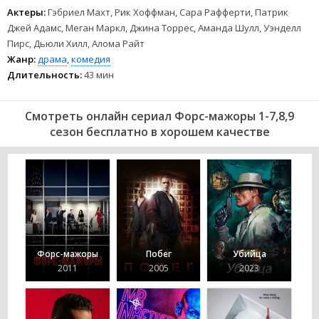
Актеры:
Гэбриел Махт, Рик Хоффман, Сара Рафферти, Патрик
Джей Адамс, Меган Маркл, Джина Торрес, Аманда Шулл, Уэнделл
Пирс, Дьюли Хилл, Алома Райт
Жанр:
драма
,
комедия
Длительность:
43 мин
Смотреть онлайн сериал Форс-мажоры 1-7,8,9
сезон бесплатно в хорошем качестве
Форс-мажоры
Побег
Убийца
2011
2005
2023