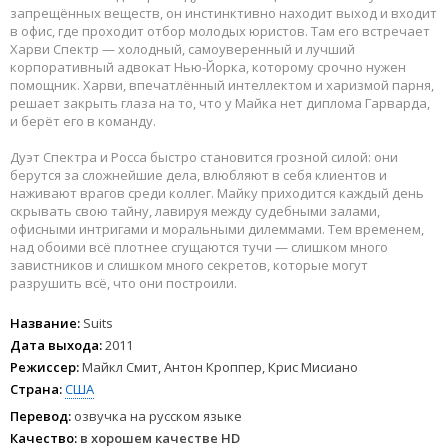
запрещённых веществ, он инстинктивно находит выход и входит
в офис, где проходит отбор молодых юристов. Там его встречает
Харви Спектр — холодный, самоуверенный и лучший
корпоративный адвокат Нью-Йорка, которому срочно нужен
помощник. Харви, впечатлённый интеллектом и харизмой парня,
решает закрыть глаза на то, что у Майка нет диплома Гарварда,
и берёт его в команду.
Дуэт Спектра и Росса быстро становится грозной силой: они
берутся за сложнейшие дела, влюбляют в себя клиентов и
наживают врагов среди коллег. Майку приходится каждый день
скрывать свою тайну, лавируя между судебными залами,
офисными интригами и моральными дилеммами. Тем временем,
над обоими всё плотнее сгущаются тучи — слишком много
завистников и слишком много секретов, которые могут
разрушить всё, что они построили.
Название:
Suits
Дата выхода:
2011
Режиссер:
Майкл Смит, Антон Кроппер, Крис Мисиано
Страна:
США
Перевод:
озвучка на русском языке
Качество:
в хорошем качестве HD