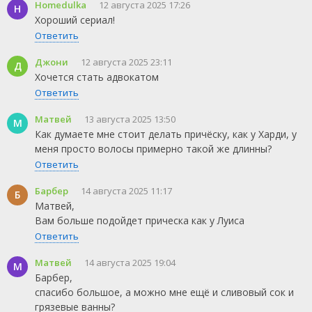
Homedulka
12 августа 2025 17:26
H
Хороший сериал!
Ответить
Джони
12 августа 2025 23:11
Д
Агентство
Микки 17
Хочется стать адвокатом
2024
2025
Ответить
Матвей
13 августа 2025 13:50
М
Как думаете мне стоит делать причёску, как у Харди, у
меня просто волосы примерно такой же длинны?
Ответить
Барбер
14 августа 2025 11:17
Б
Матвей,
Вам больше подойдет прическа как у Луиса
Ответить
Матвей
14 августа 2025 19:04
М
Барбер,
спасибо большое, а можно мне ещё и сливовый сок и
грязевые ванны?