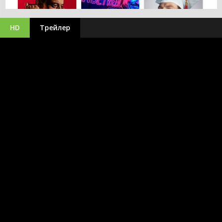
HD
Трейлер
Декстер:
Первородный
Мистер Робот
Решала
грех
2015
2018
2024
Магазин для
Битва за
киллеров
битвой
Киберсталкер
2024
2025
2019