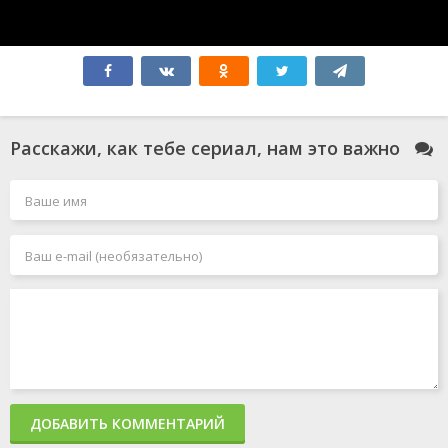
Время
Скорая помощь
Истерзанная
2021
1994
2018
Расскажи, как тебе сериал, нам это важно
Что останется
Великая
Новичок
после тебя?
2020
2025
2013
Подай знак
Гран туризмо
Все к лучшему
2024
2023
2016
ДОБАВИТЬ КОММЕНТАРИЙ