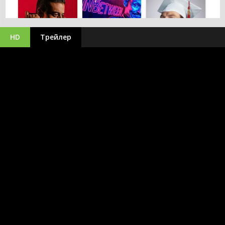
HD
Трейлер
Декстер:
Первородный
Мистер Робот
Решала
грех
2015
2018
2024
Магазин для
Битва за
киллеров
битвой
Киберсталкер
2024
2025
2019