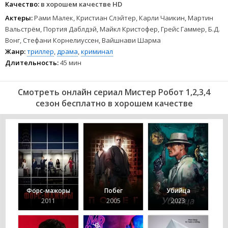
Качество:
в хорошем качестве HD
Актеры:
Рами Малек, Кристиан Слэйтер, Карли Чаикин, Мартин
Вальстрём, Портия Даблдэй, Майкл Кристофер, Грейс Гаммер, Б.Д.
Вонг, Стефани Корнелиуссен, Вайшнави Шарма
Жанр:
триллер
,
драма
,
криминал
Длительность:
45 мин
Смотреть онлайн сериал Мистер Робот 1,2,3,4
сезон бесплатно в хорошем качестве
Форс-мажоры
Побег
Убийца
2011
2005
2023