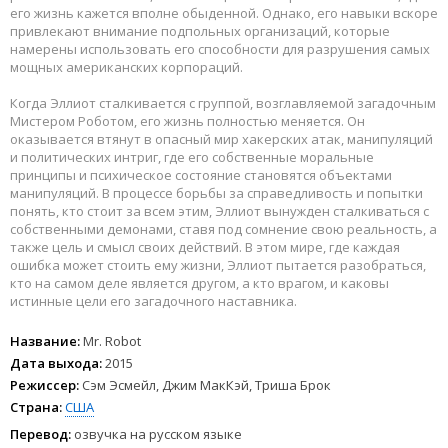
его жизнь кажется вполне обыденной. Однако, его навыки вскоре
привлекают внимание подпольных организаций, которые
намерены использовать его способности для разрушения самых
мощных американских корпораций.
Когда Эллиот сталкивается с группой, возглавляемой загадочным
Мистером Роботом, его жизнь полностью меняется. Он
оказывается втянут в опасный мир хакерских атак, манипуляций
и политических интриг, где его собственные моральные
принципы и психическое состояние становятся объектами
манипуляций. В процессе борьбы за справедливость и попытки
понять, кто стоит за всем этим, Эллиот вынужден сталкиваться с
собственными демонами, ставя под сомнение свою реальность, а
также цель и смысл своих действий. В этом мире, где каждая
ошибка может стоить ему жизни, Эллиот пытается разобраться,
кто на самом деле является другом, а кто врагом, и каковы
истинные цели его загадочного наставника.
Название:
Mr. Robot
Дата выхода:
2015
Режиссер:
Сэм Эсмейл, Джим МакКэй, Триша Брок
Страна:
США
Перевод:
озвучка на русском языке