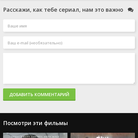
Расскажи, как тебе сериал, нам это важно
Что останется
Великая
Новичок
после тебя?
2020
2025
2013
Подай знак
Гран туризмо
Все к лучшему
2024
2023
2016
ДОБАВИТЬ КОММЕНТАРИЙ
Посмотри эти фильмы
Агентство
Микки 17