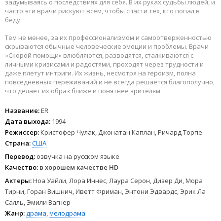
задумываясь о последствиях для себя. В их руках судьбы людей, и
часто эти врачи рискуют всем, чтобы спасти тех, кто попал в
беду.
Тем не менее, за их профессионализмом и самоотверженностью
скрываются обычные человеческие эмоции и проблемы. Врачи
«Скорой помощи» влюбляются, разводятся, сталкиваются с
личными кризисами и радостями, проходят через трудности и
даже плетут интриги. Их жизнь, несмотря на героизм, полна
повседневных переживаний и не всегда решается благополучно,
что делает их образ ближе и понятнее зрителям.
Название:
ER
Дата выхода:
1994
Режиссер:
Кристофер Чулак, Джонатан Каплан, Ричард Торпе
Страна:
США
Перевод:
озвучка на русском языке
Качество:
в хорошем качестве HD
Актеры:
Ноа Уайли, Лора Иннес, Лаура Серон, Дизер Ди, Мора
Тирни, Горан Вишнич, Иветт Фриман, Энтони Эдвардс, Эрик Ла
Салль, Эмили Вагнер
Жанр:
драма
,
мелодрама