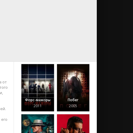
а от
того
и,
Форс-мажоры
Побег
2011
2005
ей.
 его