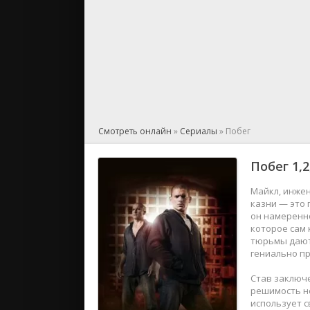
Смотреть онлайн
»
Сериалы
» Побег
Побег
1,2
Майкл, инжен
казни — это 
он намеренно
которое сам 
тюрьмы дают
гениально пр
Став заключе
решимость н
использует с