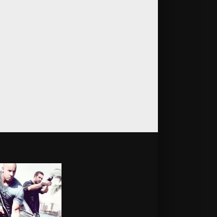
Великая
Новичок
2020
2025
Что
останется
после тебя?
Подай знак
2013
2024
Гран туризмо
Все к лучшему
2023
2016