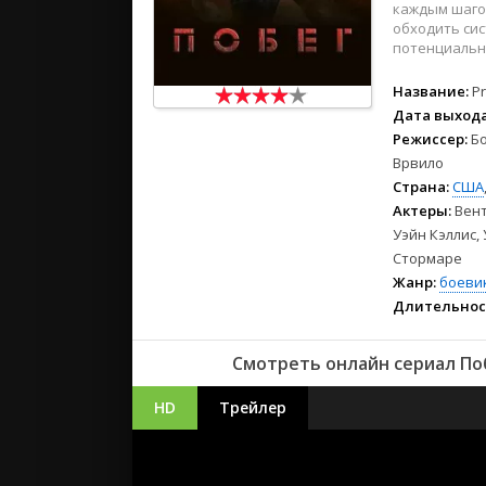
каждым шагом
обходить сис
потенциально
Название:
Pr
Дата выхода
Режиссер:
Бо
Врвило
Страна:
США
Актеры:
Вент
Уэйн Кэллис,
Стормаре
Жанр:
боеви
Длительнос
Смотреть онлайн сериал Поб
HD
Трейлер