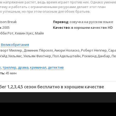
 напряжение растет, ведь время играет против них. Однако умени
тему и работать с ограниченными ресурсами делает этот план
 успешным, но при этом опасным для обоих братьев.
ison Break
Перевод:
озвучка на русском языке
:
2005
Качество:
в хорошем качестве HD
бби Рот, Кевин Хукс, Майя
,
Великобритания
ворт Миллер, Доминик Пёрселл, Амори Ноласко, Роберт Неппер, Сар
 Уэйд Уильямс, Уильям Фихтнер, Пол Адельштейн, Рокмонд Данбар, П
к
,
триллер
,
драма
,
криминал
,
детектив
ть:
45 мин
ег 1,2,3,4,5 сезон бесплатно в хорошем качестве