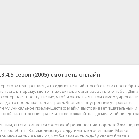
,3,4,5 сезон (2005) смотреть онлайн
ер-строитель, решает, что единственный способ спасти своего брат
попасть в тюрьму, где тот находится, и организовать его побег. Для э
 совершает преступление, чтобы оказаться в том самом учреждени
когда-то проектировал и строил. Знания о внутреннем устройстве
 ему уникальное преимущество: Майкл выстраивает тщательный и
остой план спасения, рассчитывая каждый шаг до мельчайших детал
нным, он сталкивается с жестокой реальностью тюремной жизни, но
е поколебать. Взаимодействуя с другими заключенными, Майкл
вои инженерные навыки, чтобы изменить судьбу своего брата. С